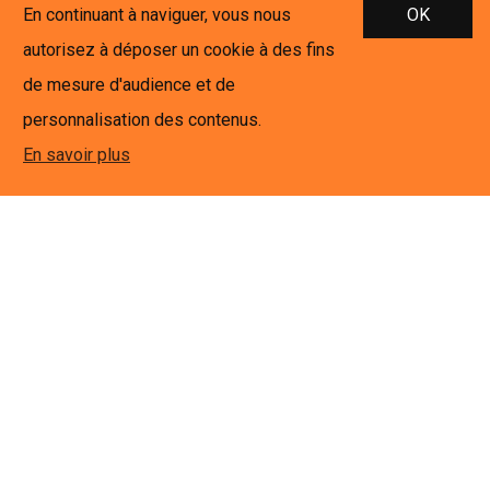
En continuant à naviguer, vous nous
OK
autorisez à déposer un cookie à des fins
de mesure d'audience et de
NOUS CONTACTER
personnalisation des contenus.
METROZ Formation & Services Sàrl
En savoir plus
Rue de Saragoux 3
1920 Martigny
+41 27 306 45 45
+41 79 227 55 23
info@metroz.ch
PROGRAMME DE FORMATION AUDITÉ
PAR