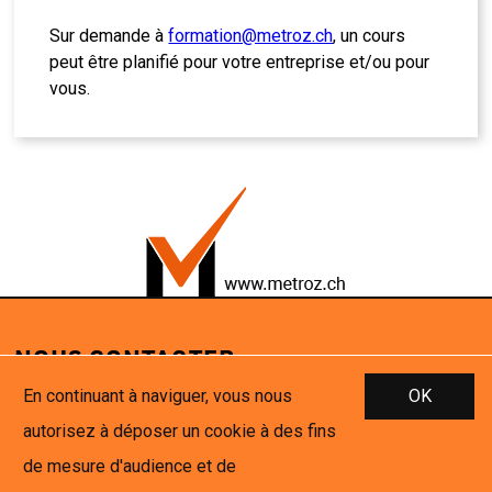
Sur demande à
formation@metroz.ch
, un cours
peut être planifié pour votre entreprise et/ou pour
vous.
NOUS CONTACTER
En continuant à naviguer, vous nous
OK
METROZ Formation & Services Sàrl
Rue de Saragoux 3
autorisez à déposer un cookie à des fins
1920 Martigny
de mesure d'audience et de