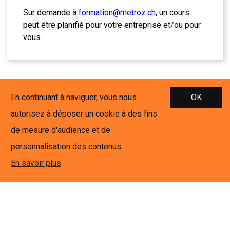
Sur demande à
formation@metroz.ch
, un cours
peut être planifié pour votre entreprise et/ou pour
vous.
En continuant à naviguer, vous nous
OK
autorisez à déposer un cookie à des fins
de mesure d'audience et de
personnalisation des contenus.
NOUS CONTACTER
En savoir plus
METROZ Formation & Services Sàrl
Rue de Saragoux 3
1920 Martigny
+41 27 306 45 45