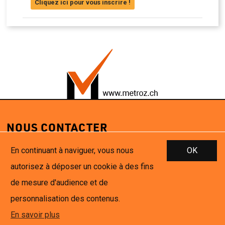
Cliquez ici pour vous inscrire !
NOUS CONTACTER
METROZ Formation & Services Sàrl
En continuant à naviguer, vous nous
OK
Rue de Saragoux 3
autorisez à déposer un cookie à des fins
1920 Martigny
de mesure d'audience et de
+41 27 306 45 45
personnalisation des contenus.
+41 79 227 55 23
info@metroz.ch
En savoir plus